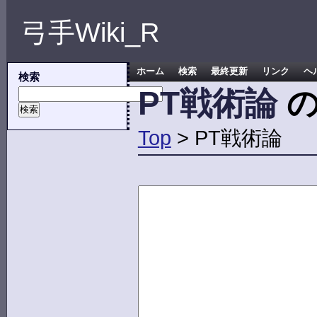
弓手Wiki_R
ホーム
検索
最終更新
リンク
ヘ
検索
PT戦術論
の
Top
> PT戦術論