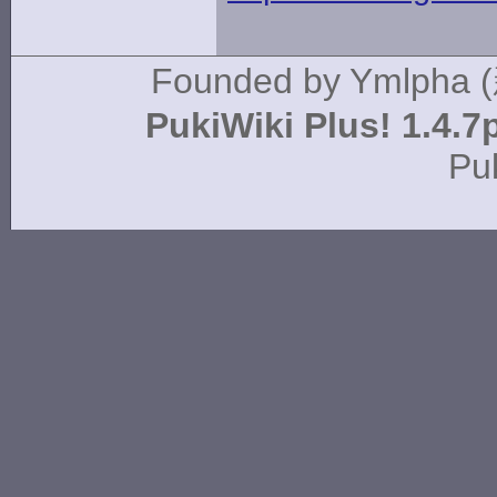
Founded by
Ymlpha 
PukiWiki Plus! 1.4.7
Pu